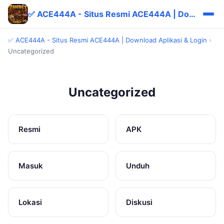
✅ ACE444A - Situs Resmi ACE444A | Download Aplikasi & Login
✅ ACE444A - Situs Resmi ACE444A | Download Aplikasi & Login
›
Uncategorized
Uncategorized
Resmi
APK
Masuk
Unduh
Lokasi
Diskusi